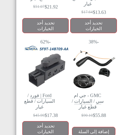
غيار
$
21.92
$
51.07
$
13.63
$
17.64
تحديد أحد
تحديد أحد
الخيارات
الخيارات
-62%
-38%
GMC - جي ام
Ford | فورد
/
سي
/
السيارات
/
السيارات
/
قطع
قطع غيار
غيار
$
17.38
$
55.88
$
45.99
$
90.10
تحديد أحد
إضافة إلى السلة
الخيارات