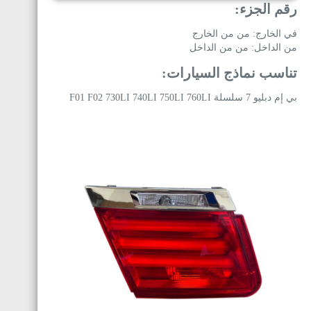
رقم الجزء:
في الخارج: من من الخارج
من الداخل: من من الداخل
تناسب نماذج السيارات:
بي إم دبليو 7 سلسلة F01 F02 730LI 740LI 750LI 760LI