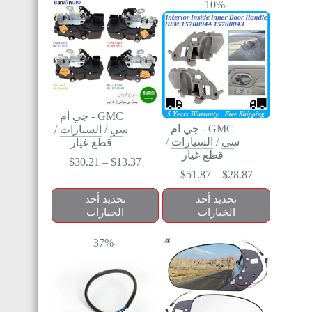
-10%
GMC - جي ام
GMC - جي ام
سي
/
السيارات
/
سي
/
السيارات
/
قطع غيار
قطع غيار
$
30.21
–
$
13.37
$
51.87
–
$
28.87
تحديد أحد
تحديد أحد
الخيارات
الخيارات
-37%