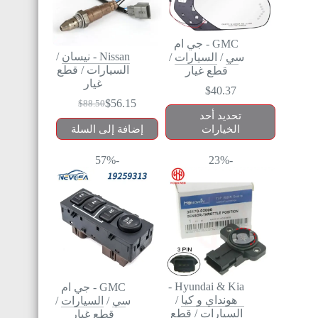
GMC - جي ام
Nissan - نيسان
/
سي
/
السيارات
/
السيارات
/
قطع
قطع غيار
غيار
$
40.37
$
56.15
$
88.50
تحديد أحد
الخيارات
إضافة إلى السلة
-57%
-23%
Hyundai & Kia -
GMC - جي ام
هونداي و كيا
/
سي
/
السيارات
/
السيارات
/
قطع
قطع غيار