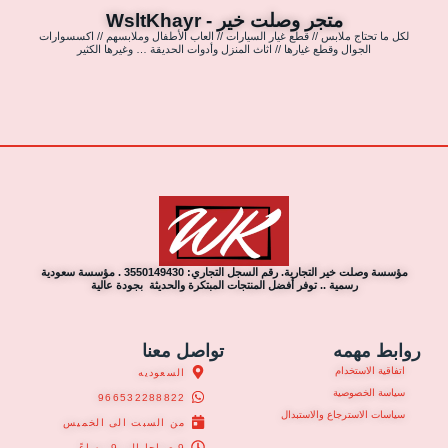
متجر وصلت خير - WsltKhayr
لكل ما تحتاج ملابس // قطع غيار السيارات // العاب الأطفال وملابسهم // اكسسوارات
الجوال وقطع غيارها // اثاث المنزل وأدوات الحديقة … وغيرها الكثير
مؤسسة وصلت خير التجارية. رقم السجل التجاري: 3550149430 . مؤسسة سعودية
رسمية .. توفر أفضل المنتجات المبتكرة والحديثة بجودة عالية
روابط مهمه
تواصل معنا
اتفاقية الاستخدام
السعوديه
سياسة الخصوصية
966532288822
سياسات الاسترجاع والاستبدال
من السبت الى الخميس
9 صباحا الى 9 مساءً