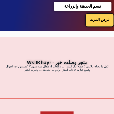
قسم الحديقة والزراعة
عرض المزيد
متجر وصلت خير - WsltKhayr
لكل ما تحتاج ملابس // قطع غيار السيارات // العاب الأطفال وملابسهم // اكسسوارات الجوال
وقطع غيارها // اثاث المنزل وأدوات الحديقة … وغيرها الكثير