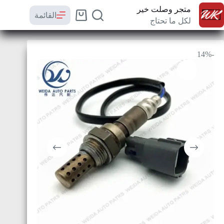
متجر وصلت خير
القائمة
لكل ما تحتاج
-14%