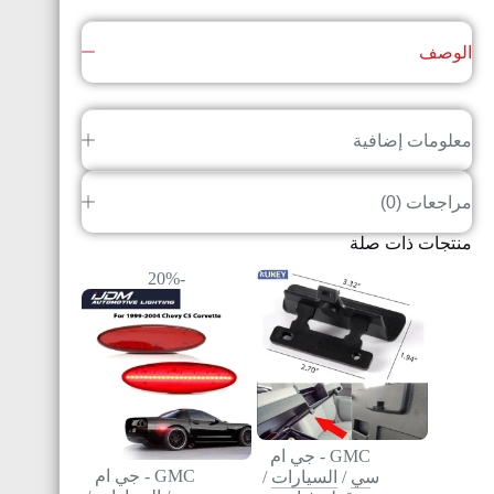
الوصف
معلومات إضافية
مراجعات (0)
منتجات ذات صلة
-20%
GMC - جي ام
GMC - جي ام
سي
/
السيارات
/