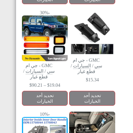
-30%
GMC - جي ام
GMC - جي ام
سي
/
السيارات
/
سي
/
السيارات
/
قطع غيار
قطع غيار
$
15.34
$
90.21
–
$
19.04
تحديد أحد
تحديد أحد
الخيارات
الخيارات
-10%