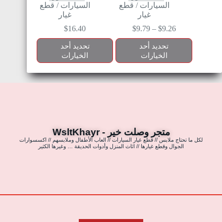
السيارات
/
قطع
السيارات
/
قطع
غيار
غيار
$
16.40
$
9.79
–
$
9.26
تحديد أحد
تحديد أحد
الخيارات
الخيارات
متجر وصلت خير - WsltKhayr
لكل ما تحتاج ملابس // قطع غيار السيارات // العاب الأطفال وملابسهم // اكسسوارات
الجوال وقطع غيارها // اثاث المنزل وأدوات الحديقة … وغيرها الكثير