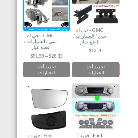
GMC - جي ام
GMC - جي ام
سي
/
السيارات
/
سي
/
السيارات
/
قطع غيار
قطع غيار
$
12.70
$
51.58
–
$
28.83
تحديد أحد
تحديد أحد
الخيارات
الخيارات
Ford | فورد
/
Ford | فورد
/