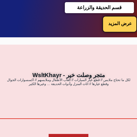
قسم الحديقة والزراعة
عرض المزيد
متجر وصلت خير - WsltKhayr
لكل ما تحتاج ملابس // قطع غيار السيارات // العاب الأطفال وملابسهم // اكسسوارات الجوال
وقطع غيارها // اثاث المنزل وأدوات الحديقة … وغيرها الكثير