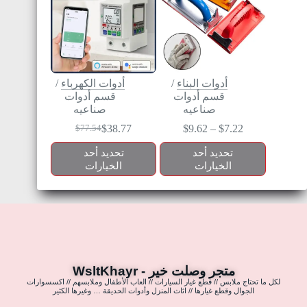
أدوات البناء
/
أدوات الكهرباء
/
قسم أدوات
قسم أدوات
صناعيه
صناعيه
$
38.77
$
9.62
–
$
7.22
$
77.54
تحديد أحد
تحديد أحد
الخيارات
الخيارات
متجر وصلت خير - WsltKhayr
لكل ما تحتاج ملابس // قطع غيار السيارات // العاب الأطفال وملابسهم // اكسسوارات
الجوال وقطع غيارها // اثاث المنزل وأدوات الحديقة … وغيرها الكثير