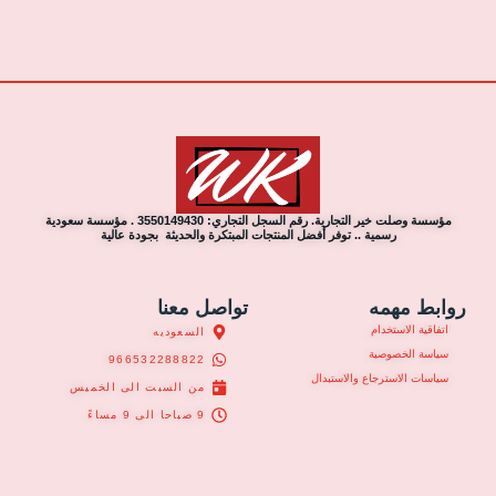
مؤسسة وصلت خير التجارية. رقم السجل التجاري: 3550149430 . مؤسسة سعودية
رسمية .. توفر أفضل المنتجات المبتكرة والحديثة بجودة عالية
روابط مهمه
تواصل معنا
اتفاقية الاستخدام
السعوديه
سياسة الخصوصية
966532288822
سياسات الاسترجاع والاستبدال
من السبت الى الخميس
9 صباحا الى 9 مساءً