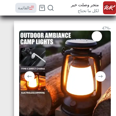
متجر وصلت خير
القائمة
لكل ما تحتاج
-47%