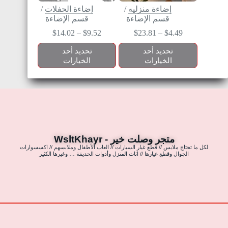
إضاءة منزليه
/
إضاءة الحفلات
/
قسم الإضاءة
قسم الإضاءة
$
14.02
–
$
9.52
$
23.81
–
$
4.49
تحديد أحد
تحديد أحد
الخيارات
الخيارات
متجر وصلت خير - WsltKhayr
لكل ما تحتاج ملابس // قطع غيار السيارات // العاب الأطفال وملابسهم // اكسسوارات
الجوال وقطع غيارها // اثاث المنزل وأدوات الحديقة … وغيرها الكثير