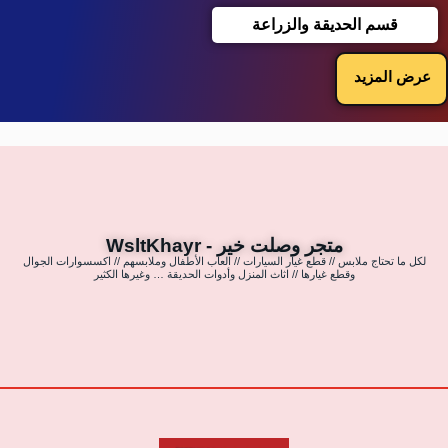
قسم الحديقة والزراعة
عرض المزيد
متجر وصلت خير - WsltKhayr
لكل ما تحتاج ملابس // قطع غيار السيارات // العاب الأطفال وملابسهم // اكسسوارات الجوال
وقطع غيارها // اثاث المنزل وأدوات الحديقة … وغيرها الكثير