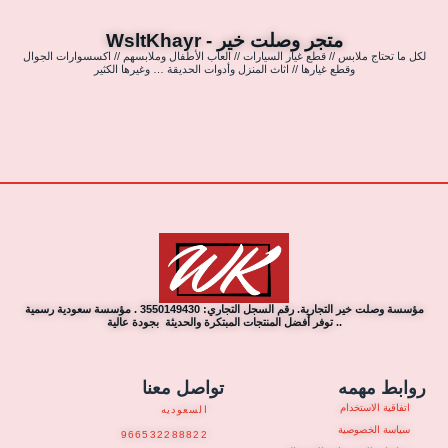
متجر وصلت خير - WsltKhayr
لكل ما تحتاج ملابس // قطع غيار السيارات // العاب الأطفال وملابسهم // اكسسوارات الجوال
وقطع غيارها // اثاث المنزل وأدوات الحديقة … وغيرها الكثير
مؤسسة وصلت خير التجارية. رقم السجل التجاري: 3550149430 . مؤسسة سعودية رسمية
.. توفر أفضل المنتجات المبتكرة والحديثة بجودة عالية
روابط مهمه
تواصل معنا
اتفاقية الاستخدام
السعوديه
سياسة الخصوصية
966532288822