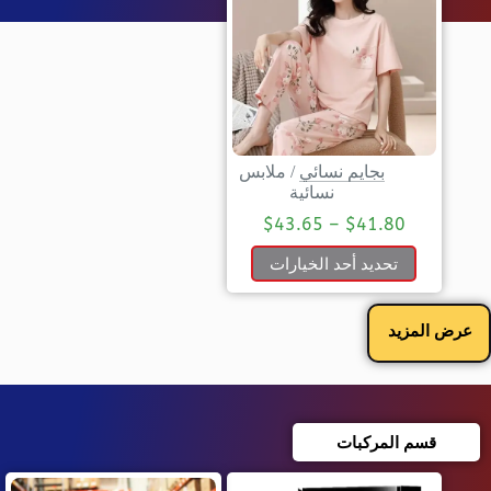
بجايم نسائي
/
ملابس
نسائية
$
43.65
–
$
41.80
تحديد أحد الخيارات
عرض المزيد
قسم المركبات