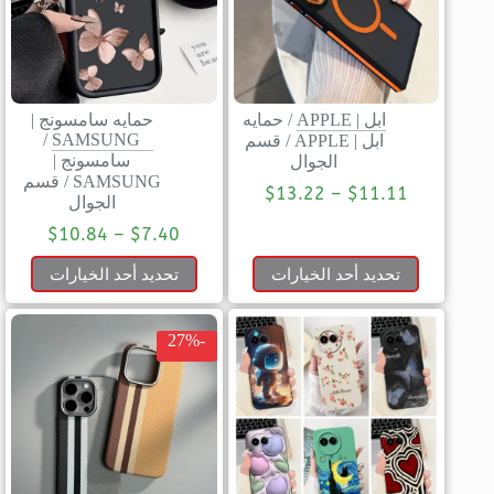
ابل | APPLE
/
حمايه
حمايه سامسونج |
/
SAMSUNG
ابل | APPLE
/
قسم
سامسونج |
الجوال
SAMSUNG
/
قسم
$
13.22
–
$
11.11
الجوال
$
10.84
–
$
7.40
تحديد أحد الخيارات
تحديد أحد الخيارات
-27%