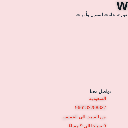
ارها // اثاث المنزل وأدوات
تواصل معنا
السعوديه
966532288822
من السبت الى الخميس
9 صباحا الى 9 مساءً