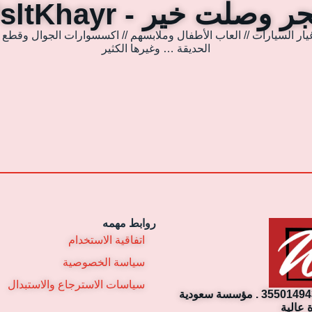
 وصلت خير - WsltKhayr
يار السيارات // العاب الأطفال وملابسهم // اكسسوارات الجوال وقطع غي
الحديقة … وغيرها الكثير
روابط مهمه
اتفاقية الاستخدام
سياسة الخصوصية
سياسات الاسترجاع والاستبدال
مؤسسة وصلت خير التجارية. رقم السجل التجاري: 3550149430 . مؤسسة سعودية
 عالية