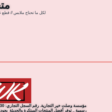
متجر
لكل ما تحتاج ملابس // قطع غ
رسمية .. توفر أفضل المنتجات المبتكرة والحديثة بجودة