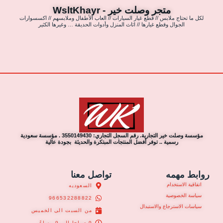
متجر وصلت خير - WsltKhayr
لكل ما تحتاج ملابس // قطع غيار السيارات // العاب الأطفال وملابسهم // اكسسوارات
الجوال وقطع غيارها // اثاث المنزل وأدوات الحديقة … وغيرها الكثير
مؤسسة وصلت خير التجارية. رقم السجل التجاري: 3550149430 . مؤسسة سعودية
رسمية .. توفر أفضل المنتجات المبتكرة والحديثة بجودة عالية
روابط مهمه
تواصل معنا
اتفاقية الاستخدام
السعوديه
سياسة الخصوصية
966532288822
سياسات الاسترجاع والاستبدال
من السبت الى الخميس
9 صباحا الى 9 مساءً