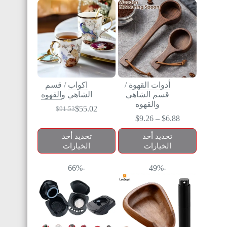
أدوات القهوة
/
اكواب
/
قسم
قسم الشاهي
الشاهي والقهوه
والقهوه
$
55.02
$
91.53
$
9.26
–
$
6.88
تحديد أحد
تحديد أحد
الخيارات
الخيارات
-66%
-49%