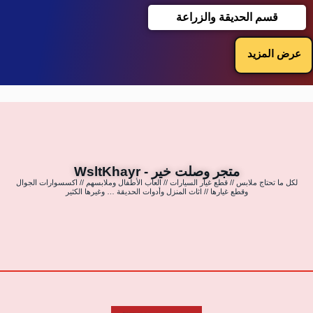
قسم الحديقة والزراعة
عرض المزيد
متجر وصلت خير - WsltKhayr
لكل ما تحتاج ملابس // قطع غيار السيارات // العاب الأطفال وملابسهم // اكسسوارات الجوال
وقطع غيارها // اثاث المنزل وأدوات الحديقة … وغيرها الكثير