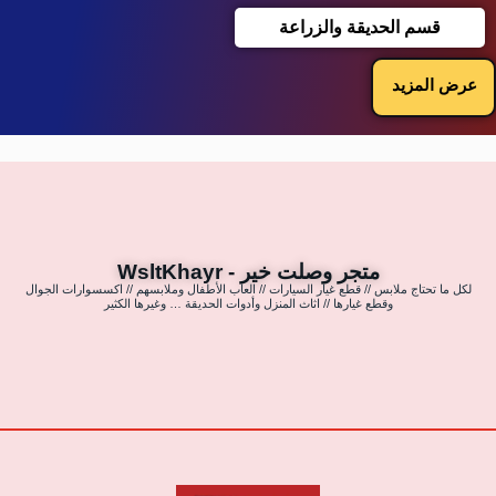
قسم الحديقة والزراعة
عرض المزيد
متجر وصلت خير - WsltKhayr
لكل ما تحتاج ملابس // قطع غيار السيارات // العاب الأطفال وملابسهم // اكسسوارات الجوال
وقطع غيارها // اثاث المنزل وأدوات الحديقة … وغيرها الكثير