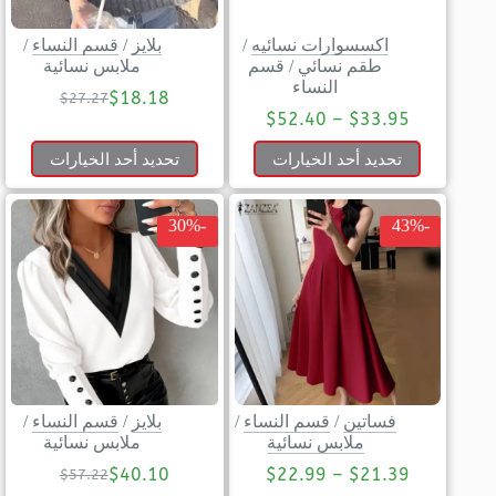
اكسسوارات نسائيه
/
بلايز
/
قسم النساء
/
طقم نسائي
/
قسم
ملابس نسائية
النساء
$
18.18
$
27.27
$
52.40
–
$
33.95
تحديد أحد الخيارات
تحديد أحد الخيارات
-30%
-43%
فساتين
/
قسم النساء
/
بلايز
/
قسم النساء
/
ملابس نسائية
ملابس نسائية
$
40.10
$
22.99
–
$
21.39
$
57.22