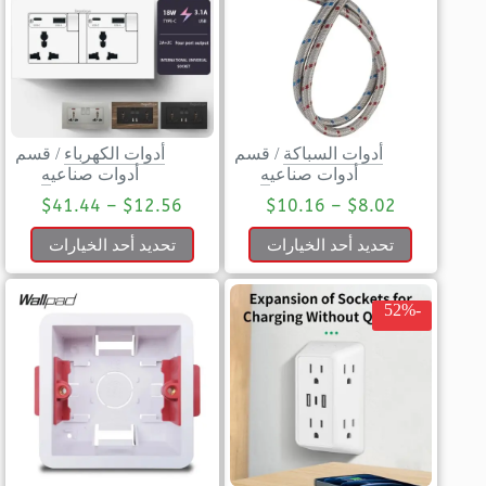
أدوات السباكة
/
قسم
أدوات الكهرباء
/
قسم
أدوات صناعيه
أدوات صناعيه
$
41.44
–
$
12.56
$
10.16
–
$
8.02
تحديد أحد الخيارات
تحديد أحد الخيارات
-52%