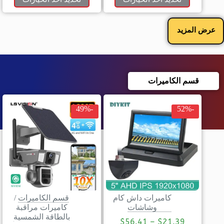
عرض المزيد
قسم الكاميرات
-49%
-52%
كاميرات داش كام
قسم الكاميرات
/
وشاشات
كاميرات مراقبة
بالطاقة الشمسية
$
56.41
–
$
21.39