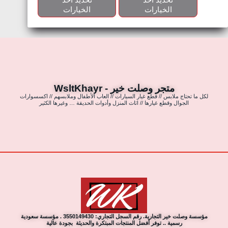
الخيارات
الخيارات
متجر وصلت خير - WsltKhayr
لكل ما تحتاج ملابس // قطع غيار السيارات // العاب الأطفال وملابسهم // اكسسوارات
الجوال وقطع غيارها // اثاث المنزل وأدوات الحديقة … وغيرها الكثير
مؤسسة وصلت خير التجارية. رقم السجل التجاري: 3550149430 . مؤسسة سعودية
رسمية .. توفر أفضل المنتجات المبتكرة والحديثة بجودة عالية