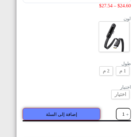
$
27.54
–
$
24.60
لون
طول
1 م
2 م
اختيار
اختيار
إضافة إلى السلة