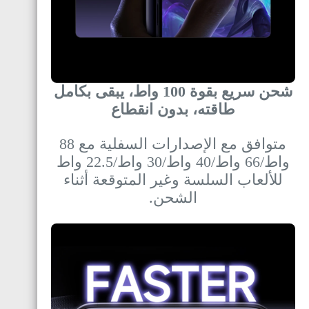
شحن سريع بقوة 100 واط، يبقى بكامل
طاقته، بدون انقطاع
متوافق مع الإصدارات السفلية مع 88
واط/66 واط/40 واط/30 واط/22.5 واط
للألعاب السلسة وغير المتوقعة أثناء
الشحن.