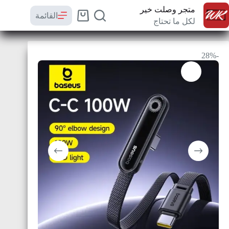
متجر وصلت خير
القائمة
لكل ما تحتاج
-28%