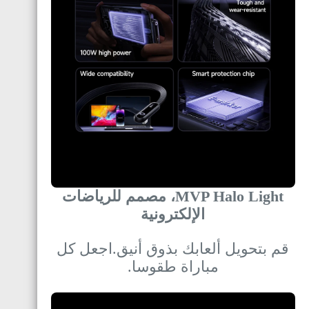
MVP Halo Light، مصمم للرياضات
الإلكترونية
قم بتحويل ألعابك بذوق أنيق.اجعل كل
مباراة طقوسا.