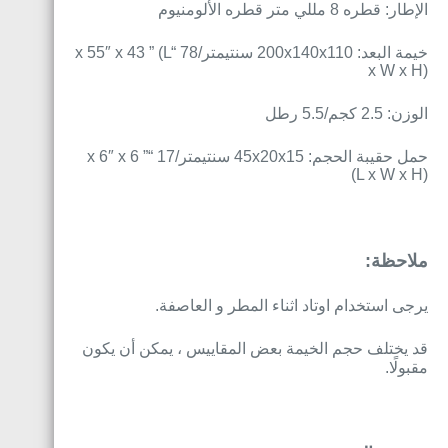
الإطار: قطره 8 مللي متر قطره الألومنيوم
خيمة البعد: 200x140x110 سنتيمتر/78 “x 55″ x 43 ” (L
x W x H)
الوزن: 2.5 كجم/5.5 رطل
حمل حقيبة الحجم: 45x20x15 سنتيمتر/17 “x 6″ x 6 ”
(L x W x H)
ملاحظة:
يرجى استخدام اوتاد اثناء المطر و العاصفة.
قد يختلف حجم الخيمة بعض المقاييس ، يمكن أن يكون
مقبولًا.