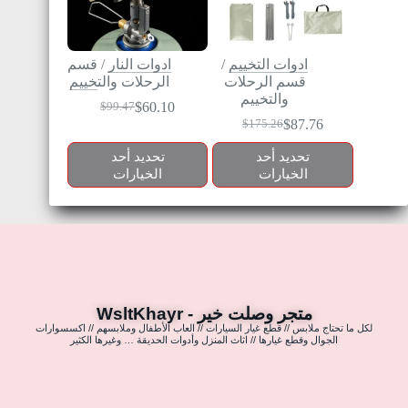
ادوات التخييم
/
ادوات النار
/
قسم
قسم الرحلات
الرحلات والتخييم
والتخييم
$
60.10
$
99.47
$
87.76
$
175.26
تحديد أحد
تحديد أحد
الخيارات
الخيارات
متجر وصلت خير - WsltKhayr
لكل ما تحتاج ملابس // قطع غيار السيارات // العاب الأطفال وملابسهم // اكسسوارات
الجوال وقطع غيارها // اثاث المنزل وأدوات الحديقة … وغيرها الكثير