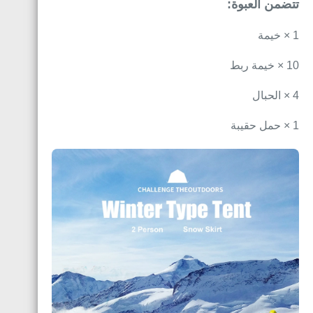
تتضمن العبوة:
1 × خيمة
10 × خيمة ربط
4 × الحبال
1 × حمل حقيبة