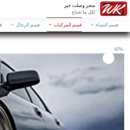
متجر وصلت خير
لكل ما تحتاج
قسم النساء
قسم المركبات
قسم الرجال
ق
-42%