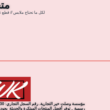
متجر
لكل ما تحتاج ملابس // قطع غ
رسمية .. توفر أفضل المنتجات المبتكرة والحديثة بجودة