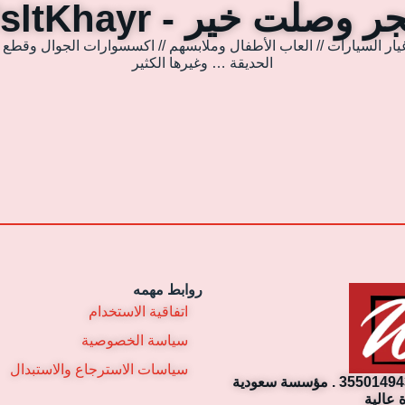
 وصلت خير - WsltKhayr
يار السيارات // العاب الأطفال وملابسهم // اكسسوارات الجوال وقطع غي
الحديقة … وغيرها الكثير
روابط مهمه
اتفاقية الاستخدام
سياسة الخصوصية
سياسات الاسترجاع والاستبدال
مؤسسة وصلت خير التجارية. رقم السجل التجاري: 3550149430 . مؤسسة سعودية
 عالية