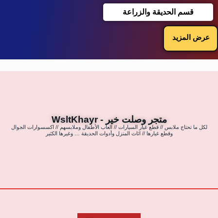
قسم الحديقة والزراعة
عرض المزيد
متجر وصلت خير - WsltKhayr
لكل ما تحتاج ملابس // قطع غيار السيارات // العاب الأطفال وملابسهم // اكسسوارات الجوال
وقطع غيارها // اثاث المنزل وأدوات الحديقة … وغيرها الكثير