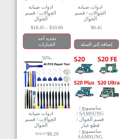
ادوات صيانة
ادوات صيانة
الجوالات
/
قسم
الجوالات
/
قسم
الجوال
الجوال
$
18.45
–
$
10.69
$
6.41
تحديد أحد
إضافة إلى السلة
الخيارات
-50%
سامسونج |
SAMSUNG
/
ادوات صيانة
قسم الجوال
/
الجوالات
/
قسم
قطع غيار
الجوال
سامسونج |
$
8.29
$
16.57
SAMSUNG