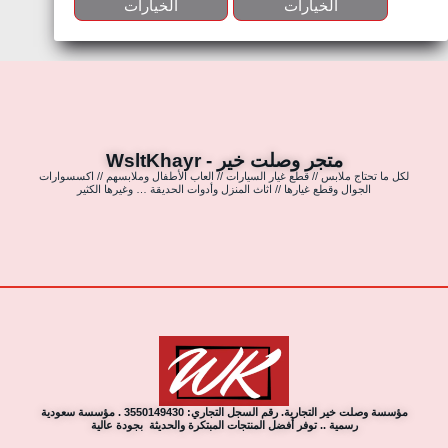
الخيارات
الخيارات
متجر وصلت خير - WsltKhayr
لكل ما تحتاج ملابس // قطع غيار السيارات // العاب الأطفال وملابسهم // اكسسوارات
الجوال وقطع غيارها // اثاث المنزل وأدوات الحديقة … وغيرها الكثير
مؤسسة وصلت خير التجارية. رقم السجل التجاري: 3550149430 . مؤسسة سعودية
رسمية .. توفر أفضل المنتجات المبتكرة والحديثة بجودة عالية