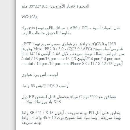
الحجم (الاتحاد الأوروبي): 103*32*39 ملم
WG:108g
شل المواد: أسود ، (ABS + PC + سبائك الألومنيوم) yunمواد
مقاومة للحريق مثبطات اللهب
USB و QC3.0: متوافق مع هواوي سوبر سريع تهمة FCP ،
شاومي/سامسونج (QC3.0 / AFC) ، Meizu PE2.0 / 3.0 وغيرها
من الهواتف النقالة تهمة سريعة ، لابل 2.4A: آيفون 14 /14 plus
/14 por /14 por max/آيفون 13/ 13 mini / 13 por/13 por max/
آيفون 12/ 12 mini / 12 por /12 por max iPhone SE / 11 / X…
أوسب أس بي: هواوي
أوسب C PD3.0/بس 65 واط:
متوافق مع 99% نوع-C ميناء محمول قابل للشحن HP ديل
XPS باد برو ماك بوك…
ينطبق على أبل PD تهمة سريعة ، آيفون SE / 11 / X 18 واط
تهمة سريعة ، ومناسبة لسامسونج نوت 10 + 45 واط 25 واط
تهمة سريعة