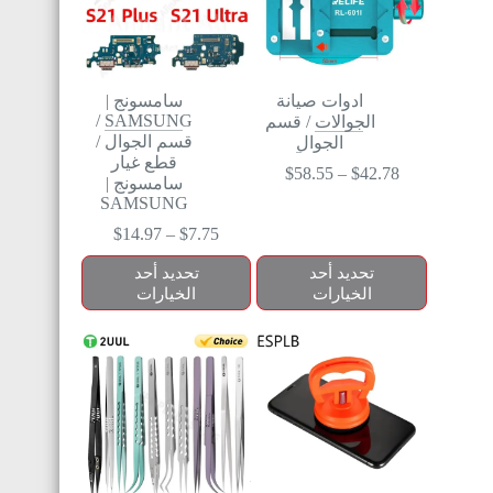
ادوات صيانة
سامسونج |
/
SAMSUNG
الجوالات
/
قسم
قسم الجوال
/
الجوال
قطع غيار
$
58.55
–
$
42.78
سامسونج |
SAMSUNG
$
14.97
–
$
7.75
تحديد أحد
تحديد أحد
الخيارات
الخيارات